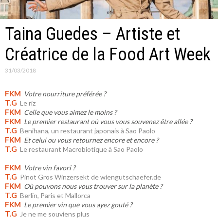
Taina Guedes – Artiste et
Créatrice de la Food Art Week
31/03/2018
FKM
Votre nourriture préférée ?
T.G
Le riz
FKM
Celle que vous aimez le moins ?
FKM
Le premier restaurant où vous vous souvenez être allée ?
T.G
Benihana, un restaurant japonais à Sao Paolo
FKM
Et celui ou vous retournez encore et encore ?
T.G
Le restaurant Macrobiotique à Sao Paolo
FKM
Votre vin favori ?
T.G
Pinot Gros Winzersekt de wiengutschaefer.de
FKM
Où pouvons nous vous trouver sur la planète ?
T.G
Berlin, Paris et Mallorca
FKM
Le premier vin que vous ayez gouté ?
T.G
Je ne me souviens plus