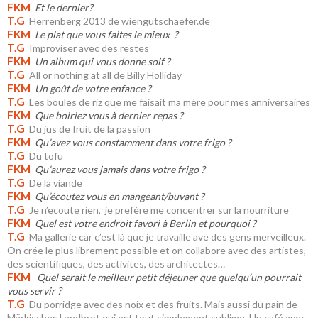
FKM
Et le dernier?
T.G
Herrenberg 2013 de wiengutschaefer.de
FKM
Le plat que vous faites le mieux ?
T.G
Improviser avec des restes
FKM
Un album qui vous donne soif ?
T.G
All or nothing at all de Billy Holliday
FKM
Un goût de votre enfance ?
T.G
Les boules de riz que me faisait ma mère pour mes anniversaires
FKM
Que boiriez vous à dernier repas ?
T.G
Du jus de fruit de la passion
FKM
Qu’avez vous constamment dans votre frigo ?
T.G
Du tofu
FKM
Qu’aurez vous jamais dans votre frigo ?
T.G
De la viande
FKM
Qu’écoutez vous en mangeant/buvant ?
T.G
Je n’ecoute rien, je prefère me concentrer sur la nourriture
FKM
Quel est votre endroit favori à Berlin et pourquoi ?
T.G
Ma gallerie car c’est là que je travaille ave des gens merveilleux.
On crée le plus librement possible et on collabore avec des artistes,
des scientifiques, des activites, des architectes…
FKM
Quel serait le meilleur petit déjeuner que quelqu’un pourrait
vous servir ?
T.G
Du porridge avec des noix et des fruits. Mais aussi du pain de
Märkisches Landbrot qui est tout simplement sublime. Un café avec